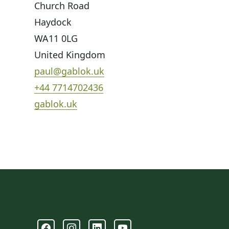
Church Road
Haydock
WA11 0LG
United Kingdom
paul@gablok.uk
+44 7714702436
gablok.uk