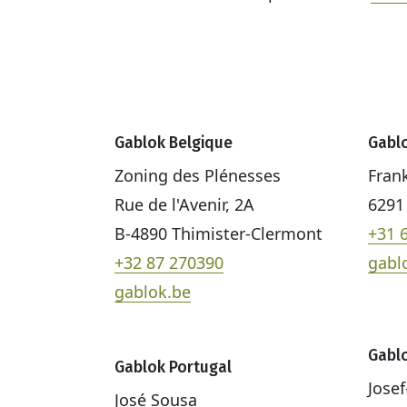
Gablok Belgique
Gabl
Zoning des Plénesses
Fran
Rue de l'Avenir, 2A
6291
B-4890 Thimister-Clermont
+31 
+32 87 270390
gabl
gablok.be
Gabl
Gablok Portugal
Josef
José Sousa